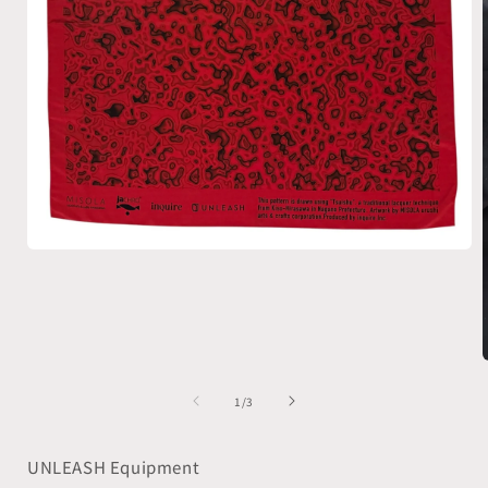
モ
ー
ダ
ル
で
メ
デ
ィ
の
1
/
3
ア
(1)
を
UNLEASH Equipment
開