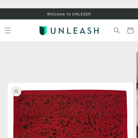
コンテ
ンツに
進む
Welcome to UNLEASH
カ
ー
ト
商品情
報にス
キップ