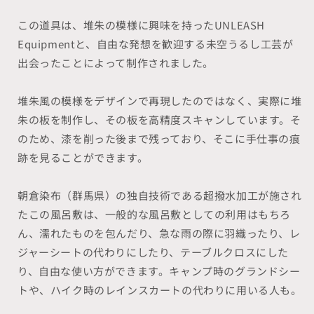
減
増
この道具は、堆朱の模様に興味を持ったUNLEASH
ら
や
す
す
Equipmentと、自由な発想を歓迎する未空うるし工芸が
出会ったことによって制作されました。
堆朱風の模様をデザインで再現したのではなく、実際に堆
朱の板を制作し、その板を高精度スキャンしています。そ
のため、漆を削った後まで残っており、そこに手仕事の痕
跡を見ることができます。
朝倉染布（群馬県）の独自技術である超撥水加工が施され
たこの風呂敷は、一般的な風呂敷としての利用はもちろ
ん、濡れたものを包んだり、急な雨の際に羽織ったり、レ
ジャーシートの代わりにしたり、テーブルクロスにした
り、自由な使い方ができます。キャンプ時のグランドシー
トや、ハイク時のレインスカートの代わりに用いる人も。