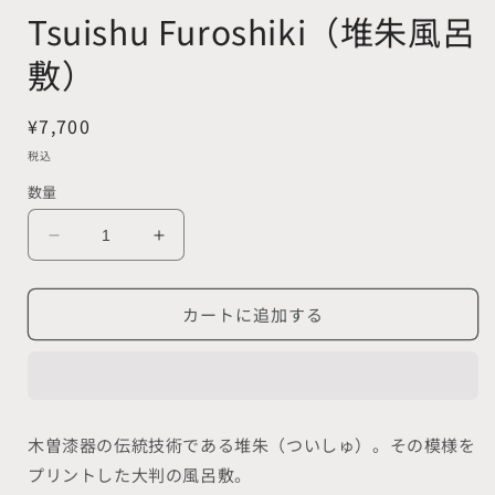
く
Tsuishu Furoshiki（堆朱風呂
(
敷）
通
¥7,700
常
税込
価
数量
格
Tsuishu
Tsuishu
Furoshiki（堆
Furoshiki（堆
朱
朱
カートに追加する
風
風
呂
呂
敷）
敷）
の
の
数
数
木曽漆器の伝統技術である堆朱（ついしゅ）。その模様を
量
量
プリントした大判の風呂敷。
を
を